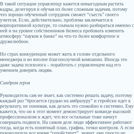
В такой ситуации управленцу кажется невыгодным растить
кадры, делегируя и обучая их более сложным задачам, потому
что хорошо обученный сотрудник сможет “съесть” своего
учителя. Если, действительно, проблема заключается в
корпоративной культуре, то сначала нужно разбираться именно с
ней и на уровне собственников бизнеса пробовать изменить
атмосферу “пауков в банке” на что-то более комфортное и
дружелюбное.
Но страх конкуренции может жить в голове отдельного
менеджера и во вполне благополучной компании. Иногда это
даже задача психолога – поработать с управленцем над его
умением доверять людям.
Синдром героя
Руководитель сам не знает, как системно решать задачу, поэтому
каждый раз “бросается грудью на амбразуру” и геройски идет к
результату, не понимая, как делать это спокойно и системно. Ему
кажется, что он в этот момент демонстрирует команде высокий
профессионализм и ждет, что все остальные тоже начнут
совершать подвиги. На самом деле люди эффективнее работают
тогда, когда есть понятный план, график, точки контроля. А если
руководитель все время “геройствует”, значит, ему просто не