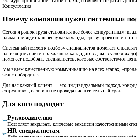
культуре организации. Такой подход позволяет сократить риск
Консультация
Почему компании нужен системный под
Сегодня рынок труда становится всё более конкурентным: ква
найма приводит к перегрузке команды, срыву проектов и поте
Системный подход к подбору специалистов помогает справлять
на позиции, найти подходящих кандидатов даже в условиях де
помогает подобрать специалистов, которые соответствуют цен
Мы ведём качественную коммуникацию на всех этапах, «продаё
этапе онбординга.
Для нас каждый клиент — это индивидуальный подход, конфиден
сотрудников, если они не проходят испытательный срок.
Для кого подходит
Руководителям
Позволяет закрывать ключевые вакансии качественными специ
HR-специалистам