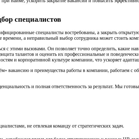
и при найме, ускорить закрытие вакансий и повысить эффективн
бор специалистов
лифицированные специалисты востребованы, а закрыть открытую
ре времени, а неправильный выбор сотрудника может стоить ком
ся с этими вызовами. Он позволяет точно определить, какие на
фицита талантов и оценить их профессиональные и поведенчески
ностям и корпоративной культуре компании, что ускоряет адапт
м» вакансию и преимущества работы в компании, работаем с об
циальность и полная ответственность за результат. Мы готовы 
алистами, не отвлекая команду от стратегических задач.