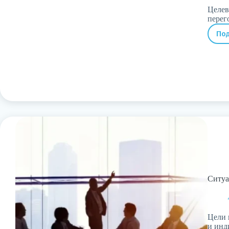
Целев
перег
По
Ситуа
Цели 
и инд