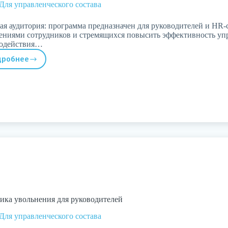
Для управленческого состава
ая аудитория: программа предназначен для руководителей и HR
ениями сотрудников и стремящихся повысить эффективность уп
модействия…
дробнее
Теория
поколений:
привлечь,
удержать,
получить
результат
ика увольнения для руководителей
Для управленческого состава