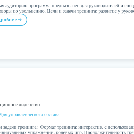
ая аудитория: программа предназначен для руководителей и спе
оворы по увольнению. Цели и задачи тренинга: развитие у рук
дробнее
Практика
увольнения
для
руководителей
ционное лидерство
Для управленческого состава
и задачи тренинга: Формат тренинга: интерактив, с использова
ивидуальных упражнений, ролевых игр. Продолжительность тр