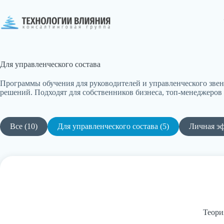
Перейти
к
сути
Для управленческого состава
Программы обучения для руководителей и управленческого звен
решений. Подходят для собственников бизнеса, топ-менеджеров
Все (10)
Для управленческого состава (5)
Личная эф
Теори