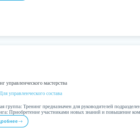
лидерство
для
руководителя
нг управленческого мастерства
Для управленческого состава
ая группа: Тренинг предназначен для руководителей подразделе
нга: Приобретение участниками новых знаний и повышение ко
дробнее
Тренинг
управленческого
мастерства