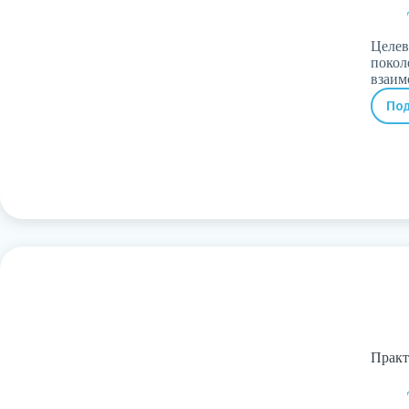
Целев
покол
взаи
По
Практ