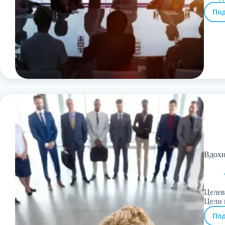
По
Вдохн
Целев
Цели 
По