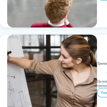
Трени
Целев
трени
По